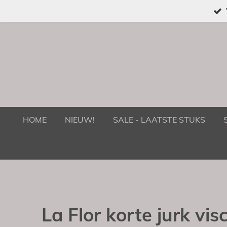
Ga
direct
naar
de
hoofdinhoud
HOME
NIEUW!
SALE - LAATSTE STUKS
La Flor korte jurk vis