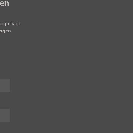
gen
hoogte van
ingen
.