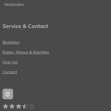
Verzenden
Service & Contact
Bestellen
Ruilen, Retour & Klachten
Over mij
Contact
I
n
1
2
3
4
5
s
S
R
t
t