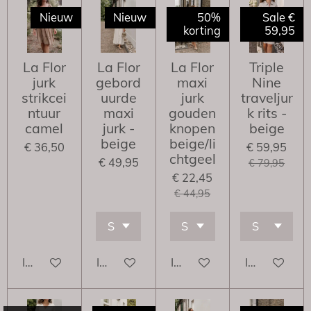
Nieuw
Nieuw
50%
Sale €
korting
59,95
La Flor
La Flor
La Flor
Triple
jurk
gebord
maxi
Nine
strikcei
uurde
jurk
traveljur
ntuur
maxi
gouden
k rits -
camel
jurk -
knopen
beige
beige
beige/li
€ 36,50
€ 59,95
chtgeel
€ 49,95
€ 79,95
€ 22,45
€ 44,95
In winkelwagen
In winkelwagen
In winkelwagen
In winkelwa