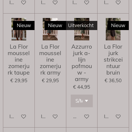
In winkelwagen
In winkelwagen
In winkelwagen
In winkelwa
Nieuw
Nieuw
Uitverkocht
Nieuw
La Flor
La Flor
Azzurro
La Flor
moussel
moussel
jurk a-
jurk
ine
ine
lijn
strikcei
zomerju
zomerju
pofmou
ntuur
rk taupe
rk army
w -
bruin
army
€ 29,95
€ 29,95
€ 36,50
€ 44,95
In winkelwagen
In winkelwagen
Houd mij op de hoogte
In winkelwa