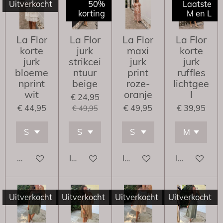
Uitverkocht
50%
Laatste
korting
M en L
La Flor
La Flor
La Flor
La Flor
korte
jurk
maxi
korte
jurk
strikcei
jurk
jurk
bloeme
ntuur
print
ruffles
nprint
beige
roze-
lichtgee
wit
oranje
l
€ 24,95
€ 44,95
€ 49,95
€ 39,95
€ 49,95
Houd mij op de hoogte
In winkelwagen
In winkelwagen
In winkelwa
Uitverkocht
Uitverkocht
Uitverkocht
Uitverkocht