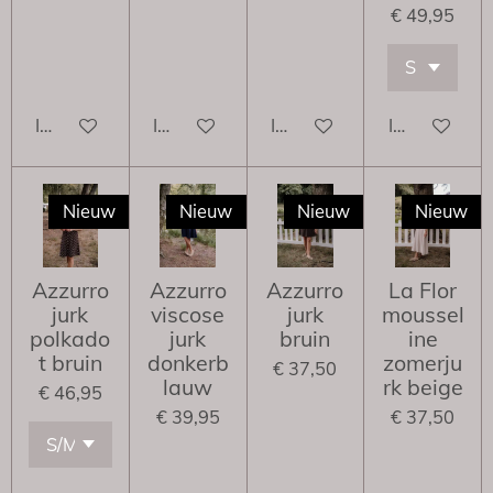
€ 49,95
In winkelwagen
In winkelwagen
In winkelwagen
In winkelwa
Nieuw
Nieuw
Nieuw
Nieuw
Azzurro
Azzurro
Azzurro
La Flor
jurk
viscose
jurk
moussel
polkado
jurk
bruin
ine
t bruin
donkerb
zomerju
€ 37,50
lauw
rk beige
€ 46,95
€ 39,95
€ 37,50