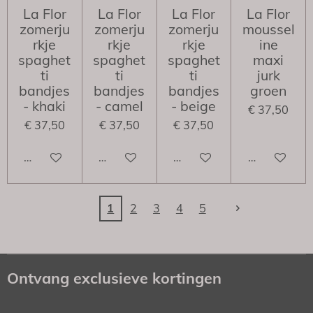
La Flor
La Flor
La Flor
La Flor
zomerju
zomerju
zomerju
moussel
rkje
rkje
rkje
ine
spaghet
spaghet
spaghet
maxi
ti
ti
ti
jurk
bandjes
bandjes
bandjes
groen
- khaki
- camel
- beige
€ 37,50
€ 37,50
€ 37,50
€ 37,50
Houd mij op de hoogte
Houd mij op de hoogte
Houd mij op de hoogte
Houd mij op
1
2
3
4
5
Ontvang exclusieve kortingen