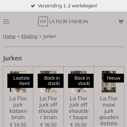
Verzending 1-2 werkdagen!
Ga
direct
naar
de
hoofdinhoud
Home
»
Kleding
»
Jurken
Jurken
Laatste
Back in
Back in
Nieuw
item!
stock!
stock!
La Flor
La Flor
La Flor
La Flor
jurk
jurk off
jurk off
maxi
katoen
shoulde
shoulde
jurk
bruin
r bruin
r taupe
gouden
details
€ 34,50
€ 36,50
€ 36,50