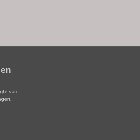
gen
ogte van
ingen
.