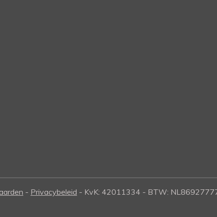
aarden
-
Privacybeleid
- KvK: 42011334
- BTW: NL8692777