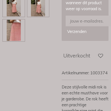
wanneer dit product
weer op voorraad is.
Verzenden
Uitverkocht
Artikelnummer:
1003374
Deze stijlvolle midi rok is
een echte musthave voor
je garderobe. De rok heeft
een prachtige
koraalkleurige print die