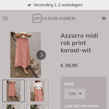
Verzending 1-2 werkdagen!
Ga
direct
naar
de
hoofdinhoud
Azzurro midi
rok print
koraal-wit
€ 39,95
Maat
Laat het me weten