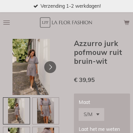
Verzending 1-2 werkdagen!
Ga
direct
naar
de
hoofdinhoud
Azzurro jurk
pofmouw ruit
bruin-wit
€ 39,95
Maat
Laat het me weten