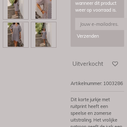
wanneer dit product
weer op voorraad is.
Verzenden
Uitverkocht
Artikelnummer:
1003286
Dit korte jurkje met
ruitprint heeft een
speelse en zomerse
uitstraling. Het vrolijke
patroon geeft de jurk een