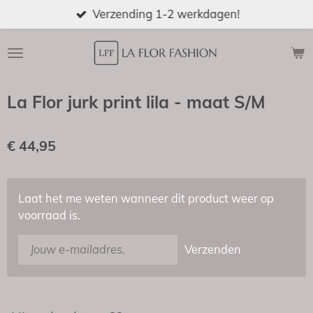
Verzending 1-2 werkdagen!
Ga
direct
naar
de
hoofdinhoud
La Flor jurk print lila - maat S/M
€ 44,95
Laat het me weten wanneer dit product weer op
voorraad is.
Verzenden