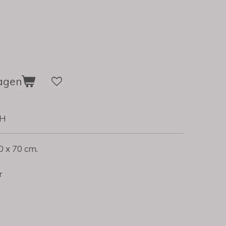
agen
6H
70 x 70 cm.
r