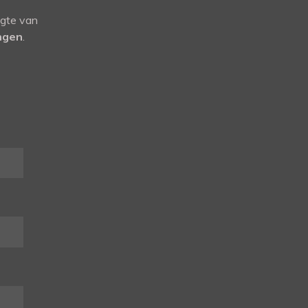
ogte van
ingen
.