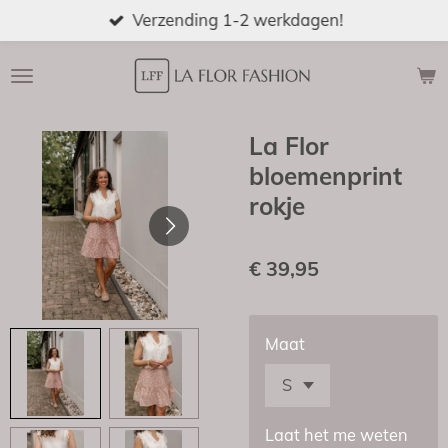
Verzending 1-2 werkdagen!
Ga
direct
naar
de
hoofdinhoud
La Flor
bloemenprint
rokje
€ 39,95
Maat
Laat het me weten