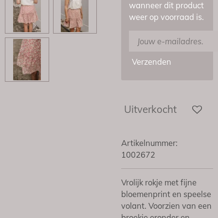
wanneer dit product
weer op voorraad is.
Verzenden
Uitverkocht
Artikelnummer:
1002672
Vrolijk rokje met fijne
bloemenprint en speelse
volant. Voorzien van een
broekje eronder en