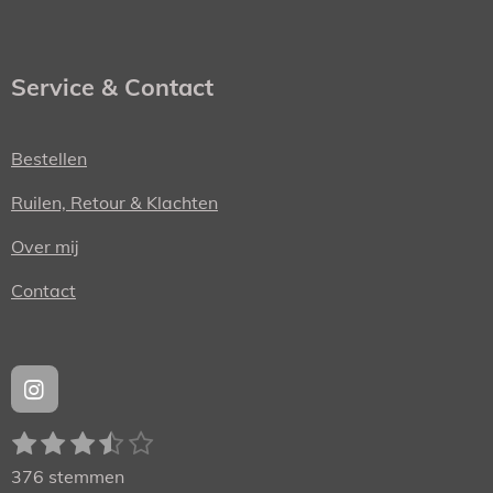
Service & Contact
Bestellen
Ruilen, Retour & Klachten
Over mij
Contact
I
n
1
2
3
4
5
s
S
R
t
t
s
s
s
s
s
a
376 stemmen
a
e