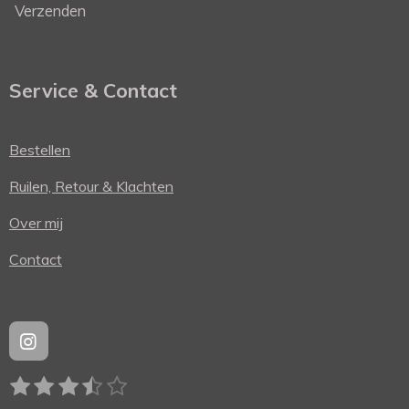
Verzenden
Service & Contact
Bestellen
Ruilen, Retour & Klachten
Over mij
Contact
I
n
1
2
3
4
5
s
S
R
t
t
s
s
s
s
s
a