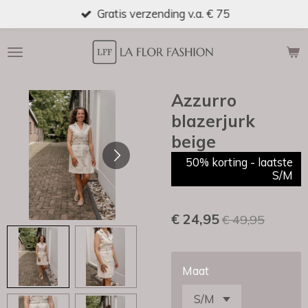
Gratis verzending v.a. € 75
Ga
direct
naar
de
hoofdinhoud
Azzurro
blazerjurk
beige
50% korting - laatste
S/M
€ 24,95
€ 49,95
Maat