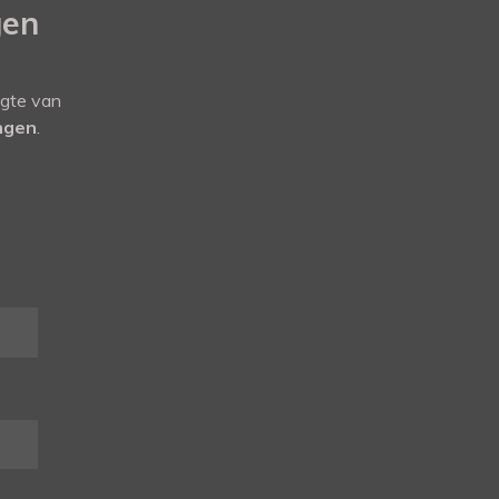
gen
ogte van
ingen
.