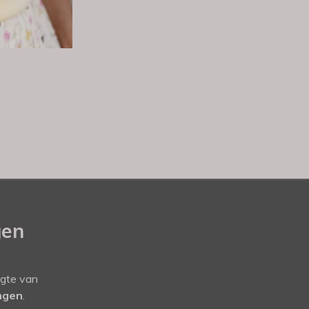
gen
ogte van
ingen
.