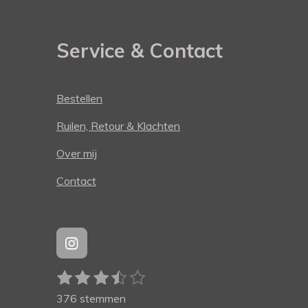
Service & Contact
Bestellen
Ruilen, Retour & Klachten
Over mij
Contact
I
n
1
2
3
4
5
S
s
R
t
t
s
s
s
s
s
a
376 stemmen
e
a