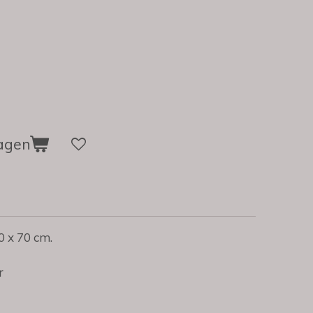
agen
70 x 70 cm.
r