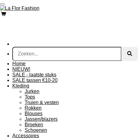
Ga
direct
naar
de
hoofdinhoud
Home
NIEUW!
SALE - laatste stuks
SALE tassen €10-20
Kleding
Jurken
Tops
Truien & vesten
Rokken
Blouses
Jassen/blazers
Broeken
Schoenen
Accessoires