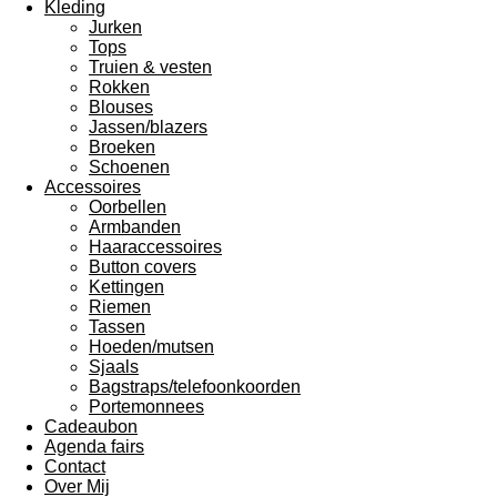
Kleding
Jurken
Tops
Truien & vesten
Rokken
Blouses
Jassen/blazers
Broeken
Schoenen
Accessoires
Oorbellen
Armbanden
Haaraccessoires
Button covers
Kettingen
Riemen
Tassen
Hoeden/mutsen
Sjaals
Bagstraps/telefoonkoorden
Portemonnees
Cadeaubon
Agenda fairs
Contact
Over Mij