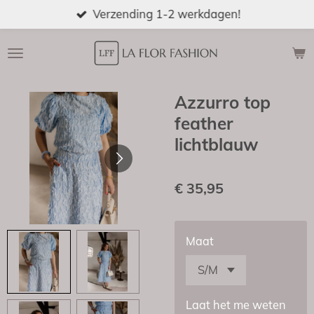
Verzending 1-2 werkdagen!
Ga
direct
naar
de
hoofdinhoud
Azzurro top
feather
lichtblauw
€ 35,95
Maat
Laat het me weten