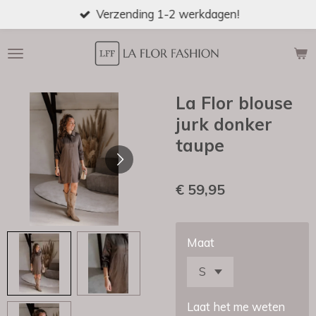
Verzending 1-2 werkdagen!
Ga
direct
naar
de
hoofdinhoud
La Flor blouse
jurk donker
taupe
€ 59,95
Maat
Laat het me weten