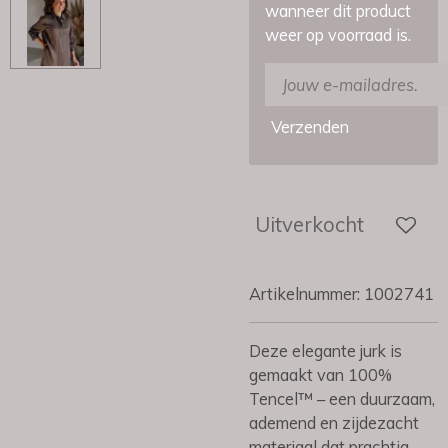
wanneer dit product
weer op voorraad is.
Verzenden
Uitverkocht
Artikelnummer:
1002741
Deze elegante jurk is
gemaakt van 100%
Tencel™ – een duurzaam,
ademend en zijdezacht
materiaal dat prachtig