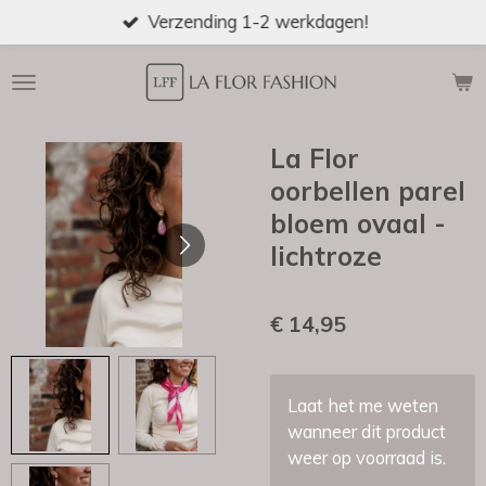
Verzending 1-2 werkdagen!
Ga
direct
naar
de
hoofdinhoud
La Flor
oorbellen parel
bloem ovaal -
lichtroze
€ 14,95
Laat het me weten
wanneer dit product
weer op voorraad is.