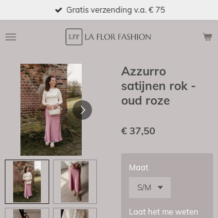
Gratis verzending v.a. € 75
Ga
direct
naar
de
hoofdinhoud
Azzurro
satijnen rok -
oud roze
€ 37,50
Maat
Laat het me weten