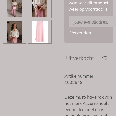
wanneer dit product
weer op voorraad is.
Verzenden
Uitverkocht
Artikelnummer:
1002949
Deze must-have rok van
het merk Azzurro heeft
een midi model en is
gemaakt van een wat