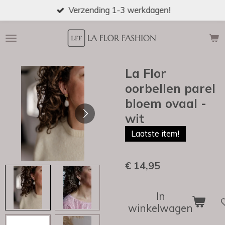
Verzending 1-3 werkdagen!
Ga
direct
naar
de
hoofdinhoud
La Flor
oorbellen parel
bloem ovaal -
wit
Laatste item!
€ 14,95
In
winkelwagen