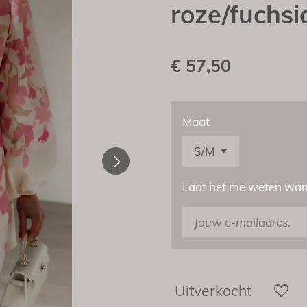
roze/fuchsi
€ 57,50
Maat
Laat het me weten wann
Uitverkocht