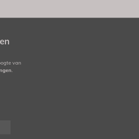
gen
hoogte van
ingen
.