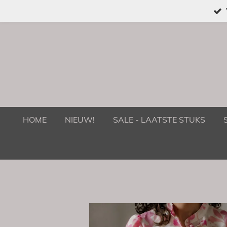
Ga
direct
naar
de
hoofdinhoud
HOME
NIEUW!
SALE - LAATSTE STUKS