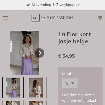
Verzending 1-2 werkdagen!
Ga
direct
naar
de
hoofdinhoud
La Flor kort
jasje beige
€ 54,95
Maat
Laat het me weten
wanneer dit product