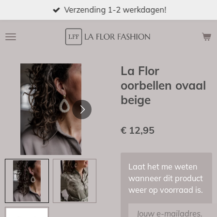
Verzending 1-2 werkdagen!
Ga
direct
naar
de
hoofdinhoud
La Flor
oorbellen ovaal
beige
€ 12,95
Laat het me weten
wanneer dit product
weer op voorraad is.