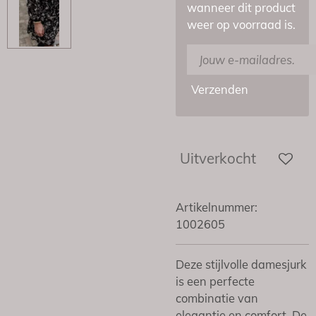
wanneer dit product
weer op voorraad is.
Verzenden
Uitverkocht
Artikelnummer:
1002605
Deze stijlvolle damesjurk
is een perfecte
combinatie van
elegantie en comfort. De