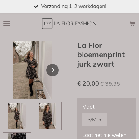
Verzending 1-2 werkdagen!
Ga
direct
naar
de
hoofdinhoud
La Flor
bloemenprint
jurk zwart
€ 20,00
€ 39,95
Maat
Laat het me weten