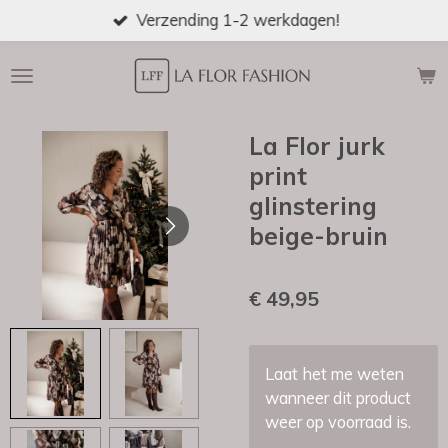
Verzending 1-2 werkdagen!
Ga
direct
naar
de
hoofdinhoud
La Flor jurk
print
glinstering
beige-bruin
€ 49,95
Laat het me weten
wanneer dit product
weer op voorraad is.