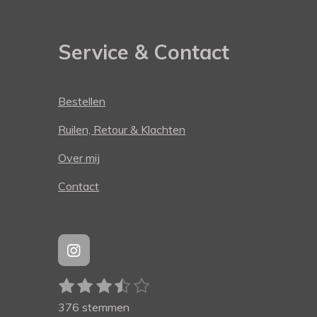
Service & Contact
Bestellen
Ruilen, Retour & Klachten
Over mij
Contact
I
n
1
2
3
4
5
S
s
R
t
t
s
s
s
s
s
a
376 stemmen
e
a