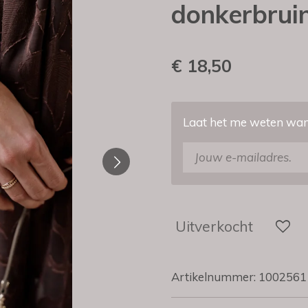
donkerbrui
€ 18,50
Laat het me weten wann
Uitverkocht
Artikelnummer:
1002561