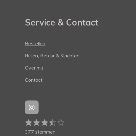
Service & Contact
Bestellen
Ruilen, Retour & Klachten
Over mij
Contact
I
n
1
2
3
4
5
S
s
R
t
t
s
s
s
s
s
a
377 stemmen
e
a