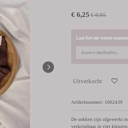
€ 6,25
€ 8,95
Laat het me weten wanneer
Uitverkocht
Artikelnummer:
1002439
De sokken zijn afgewerkt me
verkrijgbaar in vier kleure