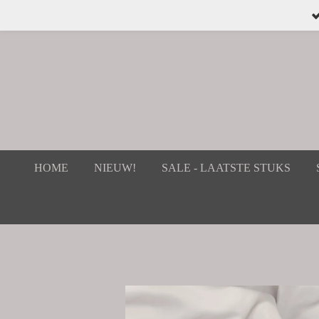
Ga
direct
naar
de
hoofdinhoud
HOME
NIEUW!
SALE - LAATSTE STUKS