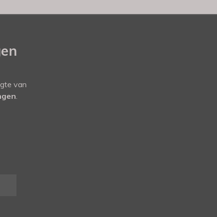
gen
ogte van
ingen
.