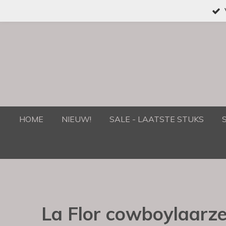
Ga
direct
naar
de
hoofdinhoud
HOME
NIEUW!
SALE - LAATSTE STUKS
La Flor cowboylaarz