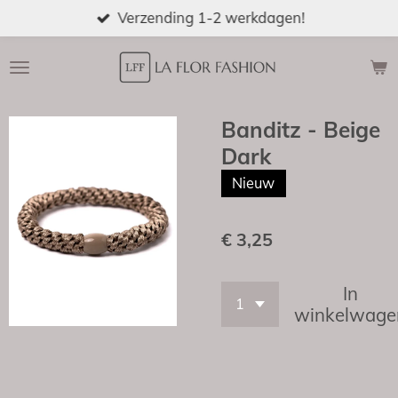
Verzending 1-2 werkdagen!
Ga
direct
naar
de
hoofdinhoud
Banditz - Beige
Dark
Nieuw
€ 3,25
In
winkelwage