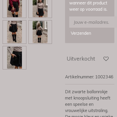
wanneer dit product
weer op voorraad is.
Verzenden
Uitverkocht
Artikelnummer:
1002346
Dit zwarte ballonrokje
met knoopsluiting heeft
een speelse en
vrouwelijke uitstraling.
De mooie kleur en unieke