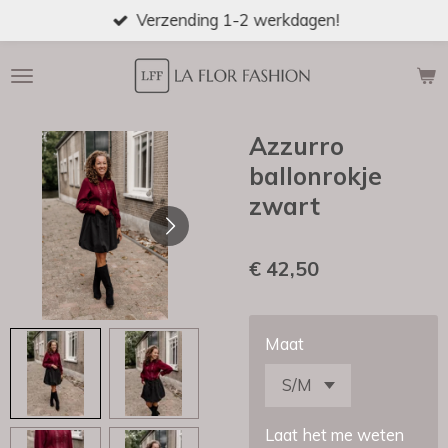
Verzending 1-2 werkdagen!
Ga
direct
naar
de
hoofdinhoud
Azzurro
ballonrokje
zwart
€ 42,50
Maat
Laat het me weten