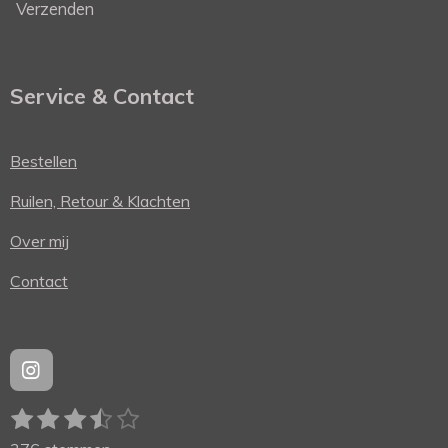
Verzenden
Service & Contact
Bestellen
Ruilen, Retour & Klachten
Over mij
Contact
I
n
1
2
3
4
5
s
S
R
t
t
s
s
s
s
s
a