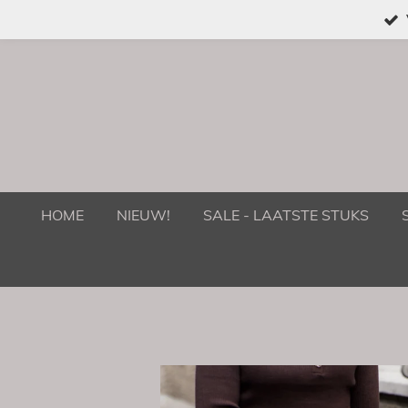
Ga
direct
naar
de
hoofdinhoud
HOME
NIEUW!
SALE - LAATSTE STUKS