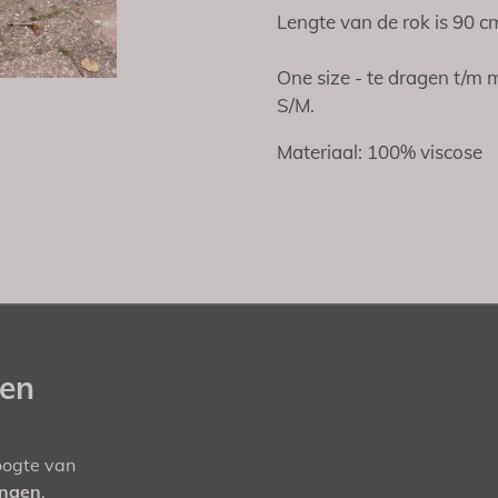
Lengte van de rok is 90 c
One size - te dragen t/m m
S/M.
Materiaal: 100% viscose
gen
hoogte van
ingen
.