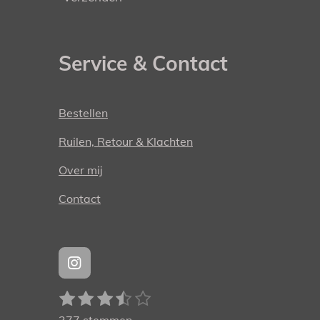
Service & Contact
Bestellen
Ruilen, Retour & Klachten
Over mij
Contact
I
n
1
2
3
4
5
S
s
R
t
t
s
s
s
s
s
a