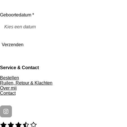
Geboortedatum *
Verzenden
Service & Contact
Bestellen
Ruilen, Retour & Klachten
Over mij
Contact
I
n
1
2
3
4
5
R
S
s