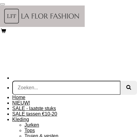
Ga
direct
naar
de
hoofdinhoud
Home
NIEUW!
SALE - laatste stuks
SALE tassen €10-20
Kleding
Jurken
Tops
Truien & vesten