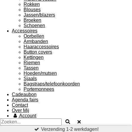
Rokken
Blouses
Jassen/blazers
Broeken
Schoenen
Accessoires
Oorbellen
Armbanden
Haaraccessoires
Button covers
Kettingen
Riemen
Tassen
Hoeden/mutsen
Sjaals
Bagstraps/telefoonkoorden
Portemonnees
Cadeaubon
Agenda fairs
Contact
Over Mij
Account
Verzending 1-2 werkdagen!