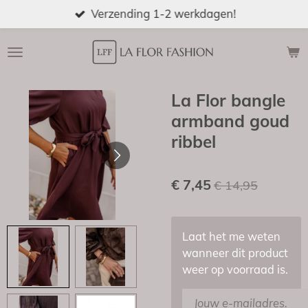
Verzending 1-2 werkdagen!
Ga
direct
naar
de
hoofdinhoud
La Flor bangle
armband goud
ribbel
€ 7,45
€ 14,95
Laat het me weten
wanneer dit product
weer op voorraad is.