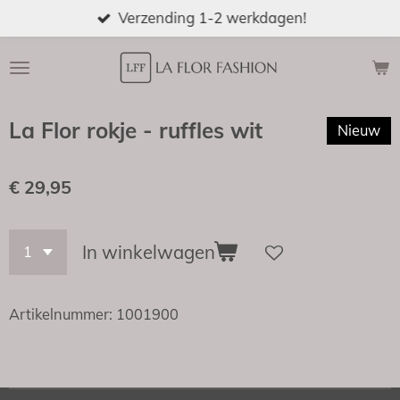
Verzending 1-2 werkdagen!
Ga
direct
naar
de
hoofdinhoud
La Flor rokje - ruffles wit
Nieuw
€ 29,95
In winkelwagen
Artikelnummer:
1001900