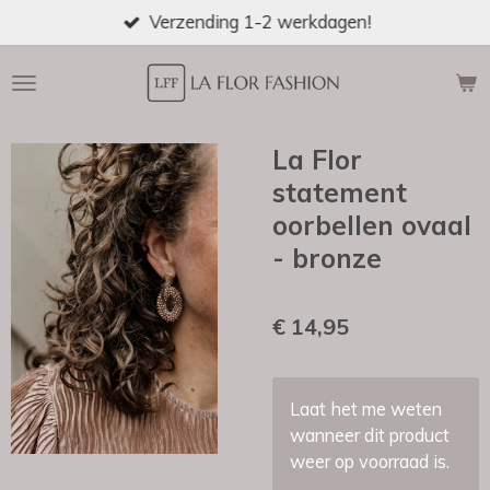
Verzending 1-2 werkdagen!
Ga
direct
naar
de
hoofdinhoud
La Flor
statement
oorbellen ovaal
- bronze
€ 14,95
Laat het me weten
wanneer dit product
weer op voorraad is.