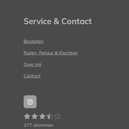
Service & Contact
Bestellen
Ruilen, Retour & Klachten
Over mij
Contact
I
n
1
2
3
4
5
S
s
R
t
t
s
s
s
s
s
a
377 stemmen
e
a