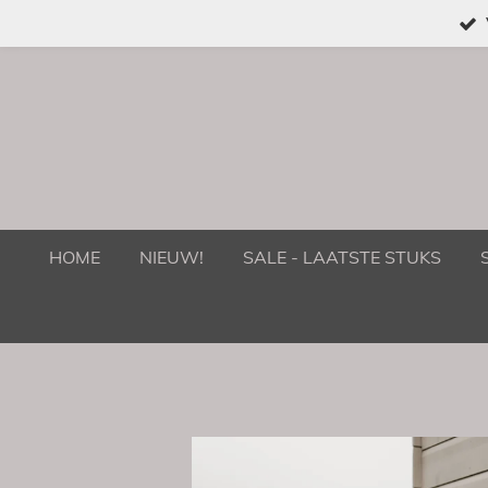
Ga
direct
naar
de
hoofdinhoud
HOME
NIEUW!
SALE - LAATSTE STUKS