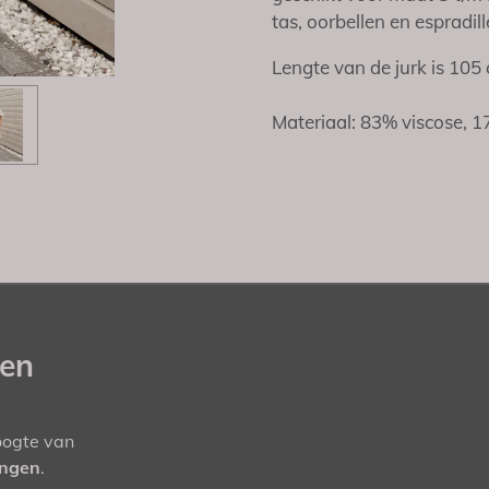
tas, oorbellen en espradille
Lengte van de jurk is 105 
Materiaal: 83% viscose, 
gen
hoogte van
ingen
.