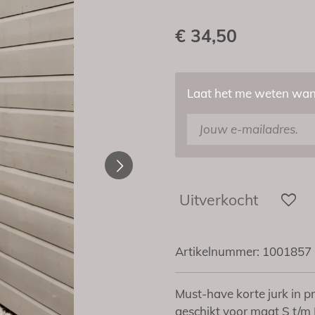
€ 34,50
Laat het me weten wann
Uitverkocht
Artikelnummer:
1001857
Must-have korte jurk in pr
geschikt voor maat S t/m L