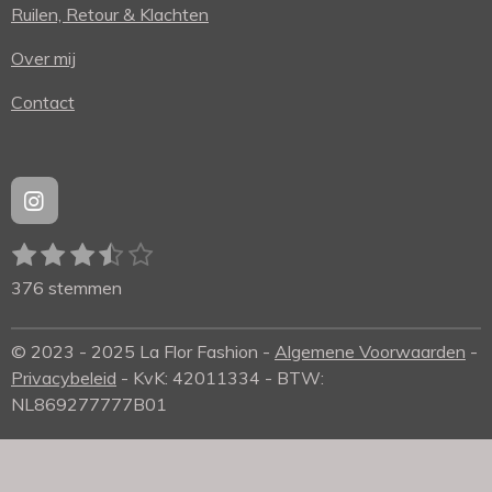
Ruilen, Retour & Klachten
Over mij
Contact
I
n
1
2
3
4
5
s
S
R
t
t
s
s
s
s
s
a
376 stemmen
a
e
t
t
t
t
t
t
g
m
e
e
e
e
e
i
r
m
© 2023 - 2025 La Flor Fashion -
Algemene Voorwaarden
-
r
r
r
r
r
a
n
e
m
Privacybeleid
- KvK: 42011334
- BTW:
r
r
r
r
n
g
NL869277777B01
e
e
e
e
:
n
n
n
n
3
.
6