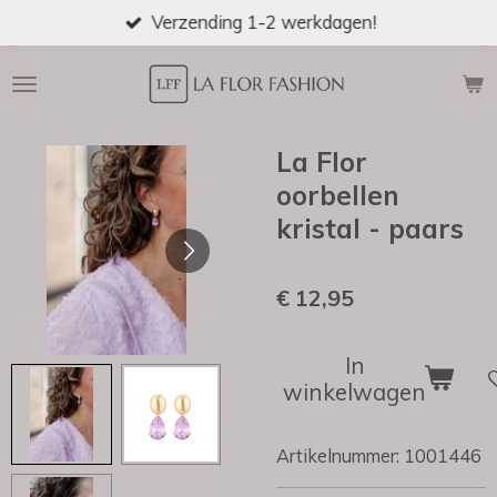
Verzending 1-2 werkdagen!
Ga
direct
naar
de
hoofdinhoud
La Flor
oorbellen
kristal - paars
€ 12,95
In
winkelwagen
Artikelnummer:
1001446