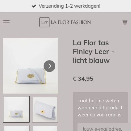
Verzending 1-2 werkdagen!
Ga
direct
naar
de
hoofdinhoud
La Flor tas
Finley Leer -
licht blauw
€ 34,95
Laat het me weten
wanneer dit product
weer op voorraad is.