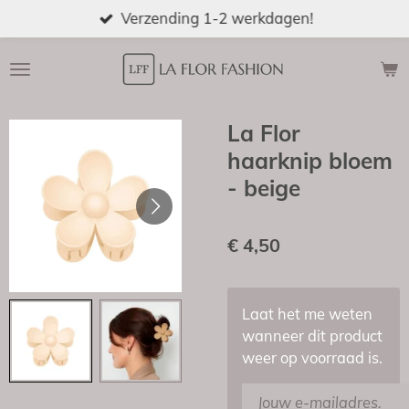
Verzending 1-2 werkdagen!
Ga
direct
naar
de
hoofdinhoud
La Flor
haarknip bloem
- beige
€ 4,50
Laat het me weten
wanneer dit product
weer op voorraad is.